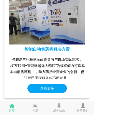
智能自动售药机解决方案
骏鹏易丰积极响应政策导向与市场实际需求，
以“互联网+智能微超无人药店”为模式倾力打造易
丰自动售药机，，助力药品经营企业的创新，促
进便民医疗服务的不断发展。
查看更多
낀
낀
뀵
뀵
뀔
뀔
넙
넙
首页
首页
产品
产品
易丰动态
易丰动态
联系我们
联系我们
CUSTOMER CASE
客户案例