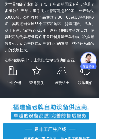
为世界知识产权组织（PCT）申请的国际专利，注册了
多项软件产品，服务实力运营商超300家，年产能达
50000台。公司多数产品通过了3C、CE或UL等相关认
证，实现远销全球55个国家和地区，斐声国际。成功，
源于专注。深耕行业23年，厚积了的技术研发实力，使
得我司能为各行业客户开发订制并量产各种款式的自动
售货机，助力中国自助售货行业的发展，扶携运营商客
户的发展壮大。
选择“骏鹏易丰”，让我们成为您成功的基石。
ꀶ
ꄃ
ꁘ
ꁱ
企业介绍
荣誉资质
求贤纳士
联系我们