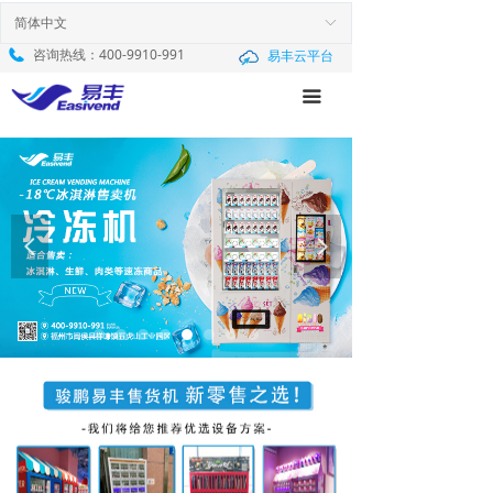
首页
简体中文
ꀅ
咨询热线：
400-9910-991
易丰云平台
产品中心
끀
新闻中心
服务与支持
解决方案
넳
넲
关于我们