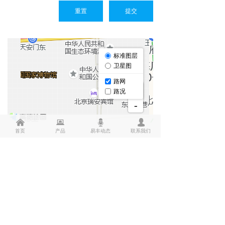
重置
提交
낀
뀵
뀔
넙
首页
产品
易丰动态
联系我们
福建骏鹏易丰商用设备有限公司
福建省福州市闽侯县祥谦镇五虎山工业园辅前路12
号1号楼
400-9910-991
0591-83702099
tongcheng@easivend.com.cn