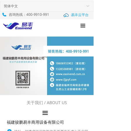
首页
企业介绍
简体中文
ꀅ
咨询热线：
400-9910-991
易丰云平台
产品中心
荣誉资质
끀
新闻中心
求贤纳士
服务与支持
联系我们
解决方案
关于我们
关于我们 / ABOUT US
끀
福建骏鹏易丰商用设备有限公司