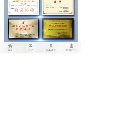
낀
뀵
뀔
넙
首页
产品
易丰动态
联系我们