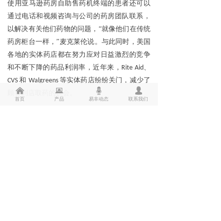
使用亚马逊药房自助售药机终端的患者还可以
通过电话和视频咨询与公司的药房团队联系，
以解决有关他们药物的问题，
“就像他们在传统
药房柜台一样，”麦克莱伦说。与此同时，美国
各地的实体药店都在努力应对日益激烈的竞争
和不断下降的药品利润率，近年来，
、
Rite Aid
和
等实体药店纷纷关门，减少了
CVS
Walgreens
낀
뀵
뀔
넙
顾客到店取药的机会。
首页
产品
易丰动态
联系我们
以上资讯由自助售药机
分享 骏鹏
www.fjjpyf.com
易丰专注于新零售解决方案
前一个：
无
ꄴ
后一个：
无
ꄲ
福建骏鹏易丰商用设备有限公司
福建省福州市闽侯县祥谦镇五虎山工业园辅前路12