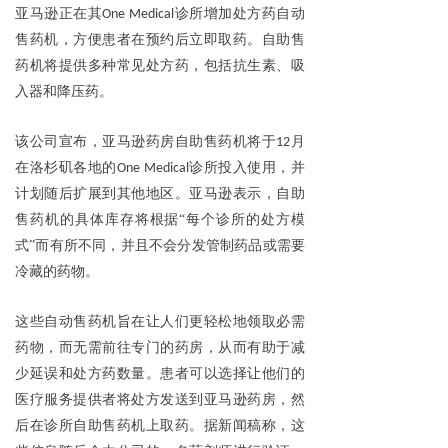
亚马逊正在其
诊所增加处方药自动
One Medical
售药机，方便患者在预约后立即取药。自助售
药机将提供多种常见处方药，包括抗生素、吸
入器和降压药。
该公司宣布，亚马逊药房自助售药机将于
月
12
在洛杉矶各地的
诊所投入使用，并
One Medical
计划随后扩展到其他地区。亚马逊表示，自助
售药机的具体库存将根据“每个诊所的处方模
式”而有所不同，并且不会分发管制药品或需要
冷藏的药物。
这些自动售药机旨在让人们更轻松地领取必需
药物，而无需前往专门的药房，从而有助于减
少延误和处方药数量。患者可以选择让他们的
医疗服务提供者将处方发送到亚马逊药房，然
后在诊所自助售药机上取药。据新闻稿称，这