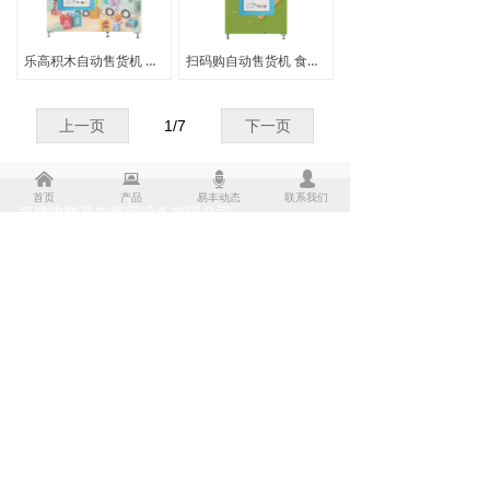
乐高积木自动售货机 盲盒玩具自助售卖机
扫码购自动售货机 食品饮料综合售卖机
上一页
1
/
7
下一页
낀
뀵
뀔
넙
首页
产品
易丰动态
联系我们
福建骏鹏易丰商用设备有限公司
福建省福州市闽侯县祥谦镇五虎山工业园辅前路12
号1号楼
400-9910-991
0591-83702099
tongcheng@easivend.com.cn
微信扫一扫
关注我们