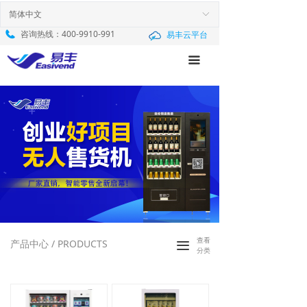
首页
简体中文
ꀅ
咨询热线：
400-9910-991
易丰云平台
产品中心
끀
新闻中心
服务与支持
解决方案
关于我们
查看
产品中心 / PRODUCTS
끀
分类